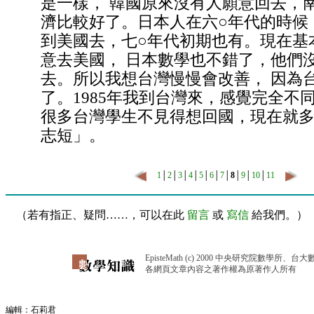
是一樣， 韓國原來沒有人願意回去，
濟比較好了。日本人在六○年代的時候
到美國去，七○年代初期也有。現在基
意去美國， 日本數學也不錯了，他們
去。所以我想台灣慢慢會改善， 因為
了。1985年我到台灣來，感覺完全不
很多台灣學生不見得想回國，現在就
志短」。
1
│
2
│
3
│
4
│
5
│
6
│
7
│
8
│
9
│
10
│
11
（若有指正、疑問……，可以在此
留言
或
寫信
給我們。）
EpisteMath (c) 2000 中央研究院數學所、台
各網頁文章內容之著作權為原著作人所有
編輯：石莉君