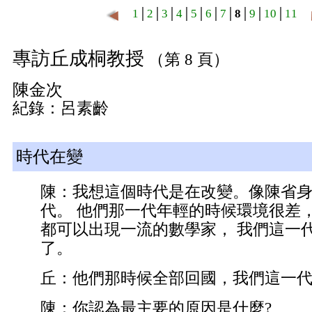
1
│
2
│
3
│
4
│
5
│
6
│
7
│
8
│
9
│
10
│
11
專訪丘成桐教授
（第 8 頁）
陳金次
紀錄：呂素齡
時代在變
陳：我想這個時代是在改變。像陳省
代。 他們那一代年輕的時候環境很差
都可以出現一流的數學家， 我們這一
了。
丘：他們那時候全部回國，我們這一
陳：你認為最主要的原因是什麼?