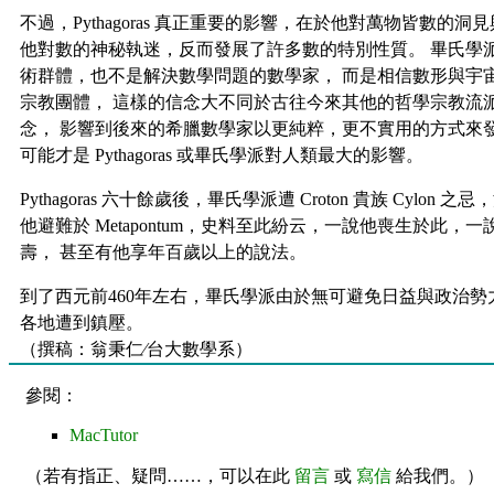
不過，Pythagoras 真正重要的影響，在於他對萬物皆數的洞
他對數的神秘執迷，反而發展了許多數的特別性質。 畢氏學
術群體，也不是解決數學問題的數學家， 而是相信數形與宇
宗教團體， 這樣的信念大不同於古往今來其他的哲學宗教流
念， 影響到後來的希臘數學家以更純粹，更不實用的方式來發
可能才是 Pythagoras 或畢氏學派對人類最大的影響。
Pythagoras 六十餘歲後，畢氏學派遭 Croton 貴族 Cylon
他避難於 Metapontum，史料至此紛云，一說他喪生於此，
壽， 甚至有他享年百歲以上的說法。
到了西元前460年左右，畢氏學派由於無可避免日益與政治勢
各地遭到鎮壓。
（撰稿：翁秉仁∕台大數學系）
參閱：
MacTutor
（若有指正、疑問……，可以在此
留言
或
寫信
給我們。）