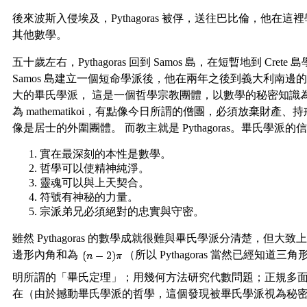
後來波斯入侵埃及，Pythagoras 被俘，送往巴比倫，他在
其他數學。
五十歲左右，Pythagoras 回到 Samos 島，在短暫地到 Crete
Samos 島建立一個短命學派後，他在兩年之後到義大利南邊的 C
大的畢氏學派， 這是一個哲學宗教團體，以數學的秘密知識
為 mathematikoi，有點像今日所謂的僧團，必須放棄財產
像是居士的外圍團體。 而教主就是 Pythagoras。畢氏學派的
實在最深刻的本性是數學。
哲學可以使精神純淨。
靈魂可以與上天契合。
符號有神秘的力量。
宗派弟兄必須絕對的忠實與守密。
雖然 Pythagoras 的數學成就很難與畢氏學派分清楚，但大
邊形內角和為
（所以 Pythagoras 當然已經知道三
明所謂的「畢氏定理」；用幾何方法研究代數問題；正規多面
在（由於撼動畢氏學派的哲學，這個發現被畢氏學派視為秘