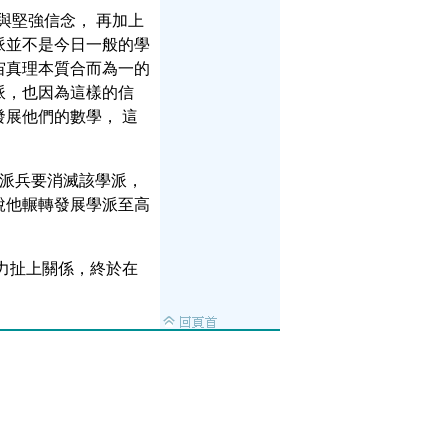
見與堅強信念， 再加上
派並不是今日一般的學
宙真理本質合而為一的
派，也因為這樣的信
展他們的數學， 這
 之忌，派兵要消滅該學派，
一說他輾轉發展學派至高
力扯上關係，終於在