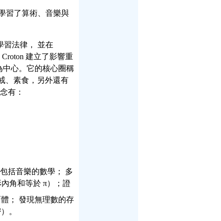
這裡學習了算術、音樂與
 島學習法律， 並在
roton 建立了影響重
為中心。它的核心圈稱
、持戒、素食，另外還有
信念有：
致上包括音樂的數學； 多
角形內角和等於 π）；證
體； 發現無理數的存
密）。