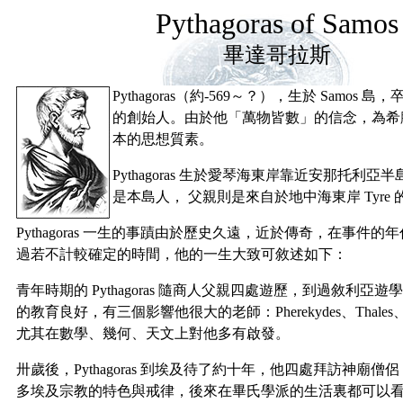
Pythagoras of Samos
畢達哥拉斯
Pythagoras（約-569～？），生於 Samos
的創始人。由於他「萬物皆數」的信念，為希
本的思想質素。
Pythagoras 生於愛琴海東岸靠近安那托利亞半島
是本島人， 父親則是來自於地中海東岸 Tyre
Pythagoras 一生的事蹟由於歷史久遠，近於傳奇，在事件的
過若不計較確定的時間，他的一生大致可敘述如下：
青年時期的 Pythagoras 隨商人父親四處遊歷，到過敘利亞
的教育良好，有三個影響他很大的老師：Pherekydes、Thales、A
尤其在數學、幾何、天文上對他多有啟發。
卅歲後，Pythagoras 到埃及待了約十年，他四處拜訪神廟僧
多埃及宗教的特色與戒律，後來在畢氏學派的生活裏都可以