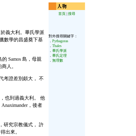
首頁
|
搜尋
 島，卒於義大利。畢氏學派
對外搜尋關鍵字：
臘數學的昌盛奠下基
．
Pythagoras
．
Thales
．
畢氏學派
．
畢氏定理
的 Samos 島，母親
．
無理數
 的商人。
年代考證差別頗大， 不
遊學，也到過義大利。 他
naximander，後者
侶，研究宗教儀式， 許
看得出來。